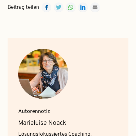
Facebook
Twitter
WhatsApp
LinkedIn
E-mail
Beitrag teilen
Autorennotiz
Marieluise Noack
Lösungsfokussiertes Coaching,